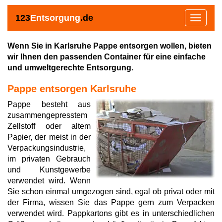
123
Entsorgung
.de
Toggle
navigat
Wenn Sie in Karlsruhe Pappe entsorgen wollen, bieten
wir Ihnen den passenden Container für eine einfache
und umweltgerechte Entsorgung.
Pappe entsorgen Karlsruhe
Pappe besteht aus
zusammengepresstem
Zellstoff oder altem
Papier, der meist in der
Verpackungsindustrie,
im privaten Gebrauch
und Kunstgewerbe
verwendet wird. Wenn
Sie schon einmal umgezogen sind, egal ob privat oder mit
der Firma, wissen Sie das Pappe gern zum Verpacken
verwendet wird. Pappkartons gibt es in unterschiedlichen