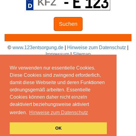
Suchen
©
www.123entsorgung.de
|
Hinweise zum Datenschutz
|
Impressum
|
Sitemap
Wir verwenden nur essentielle Cookies.
Diese Cookies sind zwingend erforderlich,
damit diese Webseite und deren Funktionen
ordnungsgemäß arbeiten. Essentielle
Cookies können daher nicht einzeln
deaktiviert beziehungsweise aktiviert
werden.
Hinweise zum Datenschutz
OK