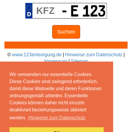
Suchen
©
www.123entsorgung.de
|
Hinweise zum Datenschutz
|
Impressum
|
Sitemap
Wir verwenden nur essentielle Cookies.
Diese Cookies sind zwingend erforderlich,
damit diese Webseite und deren Funktionen
ordnungsgemäß arbeiten. Essentielle
Cookies können daher nicht einzeln
deaktiviert beziehungsweise aktiviert
werden.
Hinweise zum Datenschutz