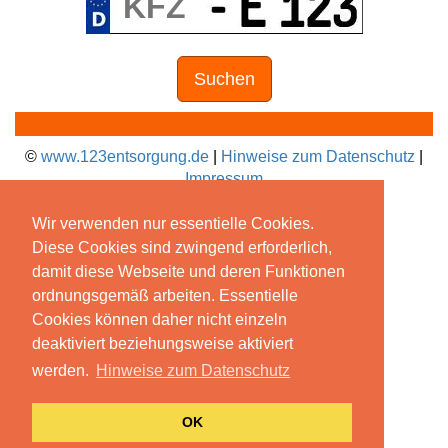
Suchen
©
www.123entsorgung.de
|
Hinweise zum Datenschutz
|
Impressum
Wir verwenden nur essentielle Cookies.
Diese Cookies sind zwingend erforderlich,
damit diese Webseite und deren Funktionen
ordnungsgemäß arbeiten. Essentielle
Cookies können daher nicht einzeln
deaktiviert beziehungsweise aktiviert
werden.
Hinweise zum Datenschutz
OK