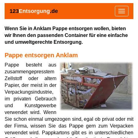
123
Entsorgung
.de
Toggle
navigat
Wenn Sie in Anklam Pappe entsorgen wollen, bieten
wir Ihnen den passenden Container für eine einfache
und umweltgerechte Entsorgung.
Pappe entsorgen Anklam
Pappe besteht aus
zusammengepresstem
Zellstoff oder altem
Papier, der meist in der
Verpackungsindustrie,
im privaten Gebrauch
und Kunstgewerbe
verwendet wird. Wenn
Sie schon einmal umgezogen sind, egal ob privat oder mit
der Firma, wissen Sie das Pappe gern zum Verpacken
verwendet wird. Pappkartons gibt es in unterschiedlichen