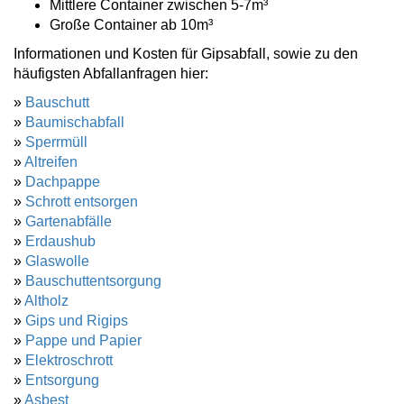
Mittlere Container zwischen 5-7m³
Große Container ab 10m³
Informationen und Kosten für Gipsabfall, sowie zu den
häufigsten Abfallanfragen hier:
»
Bauschutt
»
Baumischabfall
»
Sperrmüll
»
Altreifen
»
Dachpappe
»
Schrott entsorgen
»
Gartenabfälle
»
Erdaushub
»
Glaswolle
»
Bauschuttentsorgung
»
Altholz
»
Gips und Rigips
»
Pappe und Papier
»
Elektroschrott
»
Entsorgung
»
Asbest