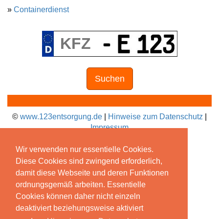
»
Containerdienst
Suchen
©
www.123entsorgung.de
|
Hinweise zum Datenschutz
|
Impressum
Wir verwenden nur essentielle Cookies.
Diese Cookies sind zwingend erforderlich,
damit diese Webseite und deren Funktionen
ordnungsgemäß arbeiten. Essentielle
Cookies können daher nicht einzeln
deaktiviert beziehungsweise aktiviert