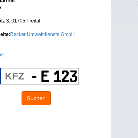
artner:
e
z 3, 01705 Freital
eite:
Becker Umweltdienste GmbH
st
Suchen