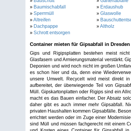
»
Bauschutt
»
Gartenabfälle
»
Baumischabfall
»
Erdaushub
»
Sperrmüll
»
Glaswolle
»
Altreifen
»
Bauschuttents
»
Dachpappe
»
Altholz
»
Schrott entsorgen
Container mieten für Gipsabfall in Dresden
Gips und Rigipsplatten bestehen meist nich
Glasfasern und Armierungsmaterial verstärkt. Gi
Deponien und wird noch nicht im großen Umfang
es schon hier und da, denn eine Wiederverwer
unsere Umwelt. Recycelt wird meist direkt in 
aufbereitet, der überwiegende Teil von Gipsab
Müll. Gipskartonplatten oder Rigips sind ein Al
macht es das Bauen einfacher. Der Absatz solch
daher gibt es auch immer mehr Gipsabfall. Ni
privaten Haushalten kommen Gipsabfälle. Beso
errichtet werden oder im Zuge einer Modernisi
sind Müll und müssen fachgerecht mit einem Co
und Kosten eines Container für Gipsabfall 