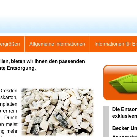
nergrößen
Allgemeine Informationen
Informationen für E
llen, bieten wir Ihnen den passenden
hte Entsorgung.
Dresden
skarton,
nplatten
Die Entsor
a er rein
exklusiven
t. Durch
en meist
Becker U
ung mehr