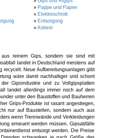
»
Gips und Rigips
»
Pappe und Papier
»
Elektroschrott
orgung
»
Entsorgung
»
Asbest
t aus reinem Gips, sondern sie sind mit
psabfall landet in Deutschland meistens auf
 recycelt. Neue Aufbereitungsanlagen gibt
tung wäre damit nachhaltiger und schont
der Gipsindustrie und zu Vollgipsplatten
fall landet allerdings immer noch auf dem
lrounder unter den Baustoffen und Bauherren
er Grips-Produkte ist rasant angestiegen,
cht nur auf Baustellen, sondern auch aus
nders wenn Trennwände und Verkleidungen
erung erneuert werden müssen. Gipsabfälle
ntainerdienst entsorgt werden. Die Preise
in Dresden schwanken je nach Größe des