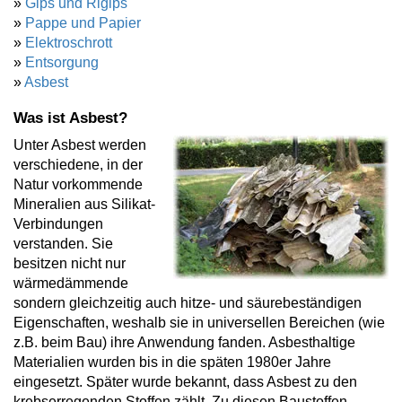
»
Gips und Rigips
»
Pappe und Papier
»
Elektroschrott
»
Entsorgung
»
Asbest
Was ist Asbest?
Unter Asbest werden
verschiedene, in der
Natur vorkommende
Mineralien aus Silikat-
Verbindungen
verstanden. Sie
besitzen nicht nur
wärmedämmende
sondern gleichzeitig auch hitze- und säurebeständigen
Eigenschaften, weshalb sie in universellen Bereichen (wie
z.B. beim Bau) ihre Anwendung fanden. Asbesthaltige
Materialien wurden bis in die späten 1980er Jahre
eingesetzt. Später wurde bekannt, dass Asbest zu den
krebserregenden Stoffen zählt. Zu diesen Baustoffen