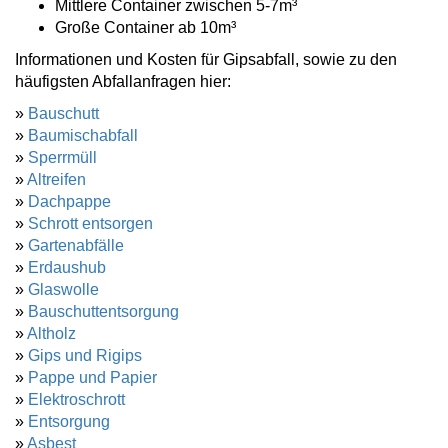
Mittlere Container zwischen 5-7m³
Große Container ab 10m³
Informationen und Kosten für Gipsabfall, sowie zu den
häufigsten Abfallanfragen hier:
»
Bauschutt
»
Baumischabfall
»
Sperrmüll
»
Altreifen
»
Dachpappe
»
Schrott entsorgen
»
Gartenabfälle
»
Erdaushub
»
Glaswolle
»
Bauschuttentsorgung
»
Altholz
»
Gips und Rigips
»
Pappe und Papier
»
Elektroschrott
»
Entsorgung
»
Asbest