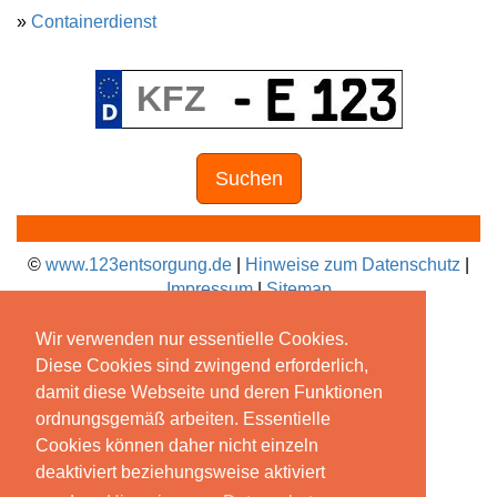
»
Containerdienst
Suchen
©
www.123entsorgung.de
|
Hinweise zum Datenschutz
|
Impressum
|
Sitemap
Wir verwenden nur essentielle Cookies.
Diese Cookies sind zwingend erforderlich,
damit diese Webseite und deren Funktionen
ordnungsgemäß arbeiten. Essentielle
Cookies können daher nicht einzeln
deaktiviert beziehungsweise aktiviert