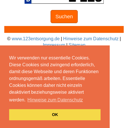
Suchen
©
www.123entsorgung.de
|
Hinweise zum Datenschutz
|
Impressum
|
Sitemap
Wir verwenden nur essentielle Cookies.
Diese Cookies sind zwingend erforderlich,
damit diese Webseite und deren Funktionen
ordnungsgemäß arbeiten. Essentielle
Cookies können daher nicht einzeln
deaktiviert beziehungsweise aktiviert
werden.
Hinweise zum Datenschutz
OK