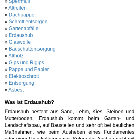
»
Sperrmüll
»
Altreifen
»
Dachpappe
»
Schrott entsorgen
»
Gartenabfälle
»
Erdaushub
»
Glaswolle
»
Bauschuttentsorgung
»
Altholz
»
Gips und Rigips
»
Pappe und Papier
»
Elektroschrott
»
Entsorgung
»
Asbest
Was ist Erdaushub?
Erdaushub besteht aus Sand, Lehm, Kies, Steinen und
Mutterboden. Erdaushub kommt beim Garten- und
Landschaftsbau, auf Baustellen und sehr oft bei baulichen
Maßnahmen, wie beim Ausheben eines Fundamentes
oder einer Unterkellerung vor. Sofern der Aushub nicht mit