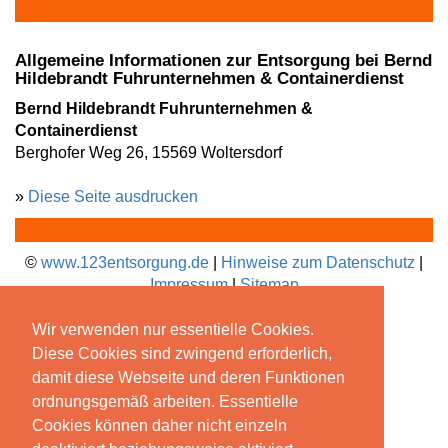
Allgemeine Informationen zur Entsorgung bei
Bernd
Hildebrandt Fuhrunternehmen & Containerdienst
Bernd Hildebrandt Fuhrunternehmen &
Containerdienst
Berghofer Weg 26, 15569 Woltersdorf
»
Diese Seite ausdrucken
©
www.123entsorgung.de
|
Hinweise zum Datenschutz
|
Impressum
|
Sitemap
Wir verwenden nur essentielle Cookies.
Diese Cookies sind zwingend erforderlich,
damit diese Webseite und deren Funktionen
ordnungsgemäß arbeiten. Essentielle
Cookies können daher nicht einzeln