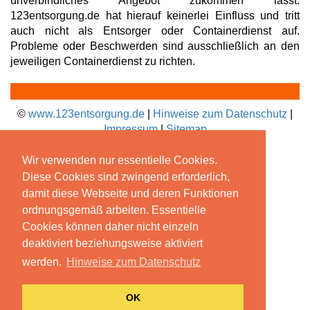
unverbindliches Angebot zukommen lässt.
123entsorgung.de hat hierauf keinerlei Einfluss und tritt
auch nicht als Entsorger oder Containerdienst auf.
Probleme oder Beschwerden sind ausschließlich an den
jeweiligen Containerdienst zu richten.
©
www.123entsorgung.de
|
Hinweise zum Datenschutz
|
Impressum
|
Sitemap
Wir verwenden nur essentielle Cookies.
Diese Cookies sind zwingend erforderlich,
damit diese Webseite und deren Funktionen
ordnungsgemäß arbeiten. Essentielle
Cookies können daher nicht einzeln
deaktiviert beziehungsweise aktiviert
werden.
Hinweise zum Datenschutz
OK