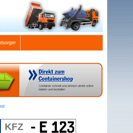
ntsorger
st