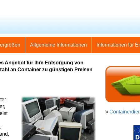
nergrößen
Allgemeine Informationen
Informationen für E
es Angebot für Ihre Entsorgung von
elzahl an Container zu günstigen Preisen
ter
er,
»
Containerdien
eist
t
land,