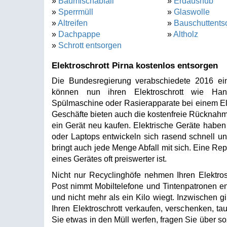
»
Baumischabfall
»
Erdaushub
»
Sperrmüll
»
Glaswolle
»
Altreifen
»
Bauschuttents
»
Dachpappe
»
Altholz
»
Schrott entsorgen
Elektroschrott Pirna kostenlos entsorgen
Die Bundesregierung verabschiedete 2016 ein
können nun ihren Elektroschrott wie Hand
Spülmaschine oder Rasierapparate bei einem Ele
Geschäfte bieten auch die kostenfreie Rücknahme
ein Gerät neu kaufen. Elektrische Geräte haben
oder Laptops entwickeln sich rasend schnell und
bringt auch jede Menge Abfall mit sich. Eine Rep
eines Gerätes oft preiswerter ist.
Nicht nur Recyclinghöfe nehmen Ihren Elektros
Post nimmt Mobiltelefone und Tintenpatronen en
und nicht mehr als ein Kilo wiegt. Inzwischen gi
Ihren Elektroschrott verkaufen, verschenken, 
Sie etwas in den Müll werfen, fragen Sie über s