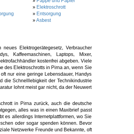
»
Pappe und Papier
»
Elektroschrott
orgung
»
Entsorgung
»
Asbest
 neues Elektrogerätegesetz, Verbraucher
ys, Kaffeemaschinen, Laptops, Mixer,
ktrofachhändler kostenfrei abgeben. Viele
 des Elektroschrotts in Pirna an, wenn Sie
 oft nur eine geringe Lebensdauer, Handys
 die Schnelllebigkeit der Technikindustrie
aratur lohnt meist gar nicht, da der Neuwert
chrott in Pirna zurück, auch die deutsche
tgegen, alles was in einen Maxibrief passt
bt es allerdings Internetplattformen, wo Sie
tauschen oder sogar spenden können. Bevor
oziale Netzwerke Freunde und Bekannte, oft