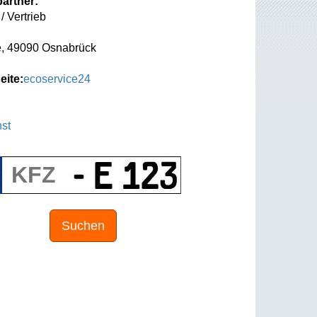
artner:
/ Vertrieb
, 49090 Osnabrück
eite:
ecoservice24
st
Suchen