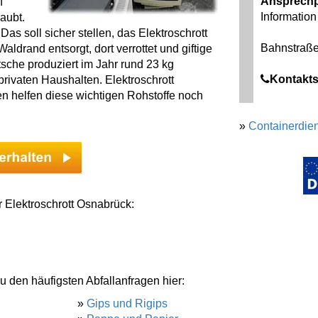
Ansprechp
f
Information 
aubt.
as soll sicher stellen, das Elektroschrott
Bahnstraße
ldrand entsorgt, dort verrottet und giftige
tsche produziert im Jahr rund 23 kg
Kontakts
rivaten Haushalten. Elektroschrott
len helfen diese wichtigen Rohstoffe noch
»
Containerdien
r Elektroschrott Osnabrück:
u den häufigsten Abfallanfragen hier:
»
Gips und Rigips