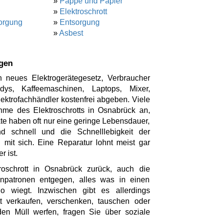
»
Pappe und Papier
»
Elektroschrott
orgung
»
Entsorgung
»
Asbest
rgen
 neues Elektrogerätegesetz, Verbraucher
ys, Kaffeemaschinen, Laptops, Mixer,
ktrofachhändler kostenfrei abgeben. Viele
hme des Elektroschrotts in Osnabrück an,
te haben oft nur eine geringe Lebensdauer,
d schnell und die Schnelllebigkeit der
 mit sich. Eine Reparatur lohnt meist gar
r ist.
roschrott in Osnabrück zurück, auch die
enpatronen entgegen, alles was in einen
o wiegt. Inzwischen gibt es allerdings
ott verkaufen, verschenken, tauschen oder
en Müll werfen, fragen Sie über soziale