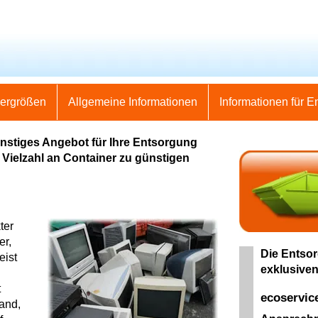
nergrößen
Allgemeine Informationen
Informationen für E
nstiges Angebot für Ihre Entsorgung
e Vielzahl an Container zu günstigen
ter
er,
Die Entsor
eist
exklusiven
t
ecoservic
land,