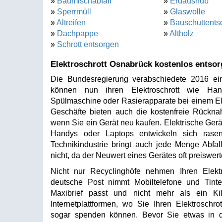
»
Baumischabfall
»
Erdaushub
»
Sperrmüll
»
Glaswolle
»
Altreifen
»
Bauschuttents
»
Dachpappe
»
Altholz
»
Schrott entsorgen
Elektroschrott Osnabrück kostenlos entso
Die Bundesregierung verabschiedete 2016 ein
können nun ihren Elektroschrott wie Hand
Spülmaschine oder Rasierapparate bei einem Ele
Geschäfte bieten auch die kostenfreie Rückna
wenn Sie ein Gerät neu kaufen. Elektrische Gerä
Handys oder Laptops entwickeln sich rasen
Technikindustrie bringt auch jede Menge Abfall
nicht, da der Neuwert eines Gerätes oft preiswerte
Nicht nur Recyclinghöfe nehmen Ihren Elekt
deutsche Post nimmt Mobiltelefone und Tint
Maxibrief passt und nicht mehr als ein Kil
Internetplattformen, wo Sie Ihren Elektroschr
sogar spenden können. Bevor Sie etwas in d