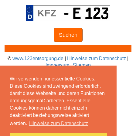
Suchen
©
www.123entsorgung.de
|
Hinweise zum Datenschutz
|
Impressum
|
Sitemap
Wir verwenden nur essentielle Cookies.
Diese Cookies sind zwingend erforderlich,
damit diese Webseite und deren Funktionen
ordnungsgemäß arbeiten. Essentielle
Cookies können daher nicht einzeln
deaktiviert beziehungsweise aktiviert
werden.
Hinweise zum Datenschutz