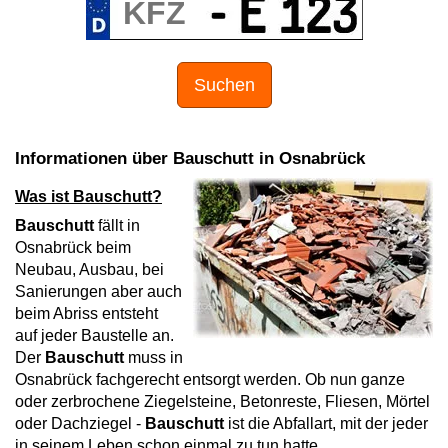
Suchen
Informationen über Bauschutt in Osnabrück
Was ist Bauschutt?
Bauschutt
fällt in
Osnabrück beim
Neubau, Ausbau, bei
Sanierungen aber auch
beim Abriss entsteht
auf jeder Baustelle an.
Der
Bauschutt
muss in
Osnabrück fachgerecht entsorgt werden. Ob nun ganze
oder zerbrochene Ziegelsteine, Betonreste, Fliesen, Mörtel
oder Dachziegel -
Bauschutt
ist die Abfallart, mit der jeder
in seinem Leben schon einmal zu tun hatte.