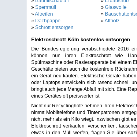
»
Baumischabfall
»
Erdaushub
»
Sperrmüll
»
Glaswolle
»
Altreifen
»
Bauschuttents
»
Dachpappe
»
Altholz
»
Schrott entsorgen
Elektroschrott Köln kostenlos entsorgen
Die Bundesregierung verabschiedete 2016 ein
können nun ihren Elektroschrott wie Hand
Spülmaschine oder Rasierapparate bei einem Ele
Geschäfte bieten auch die kostenfreie Rücknahm
ein Gerät neu kaufen. Elektrische Geräte haben
oder Laptops entwickeln sich rasend schnell und
bringt auch jede Menge Abfall mit sich. Eine Rep
eines Gerätes oft preiswerter ist.
Nicht nur Recyclinghöfe nehmen Ihren Elektrosch
nimmt Mobiltelefone und Tintenpatronen entgege
nicht mehr als ein Kilo wiegt. Inzwischen gibt es
Elektroschrott verkaufen, verschenken, tausc
etwas in den Müll werfen, fragen Sie über soz