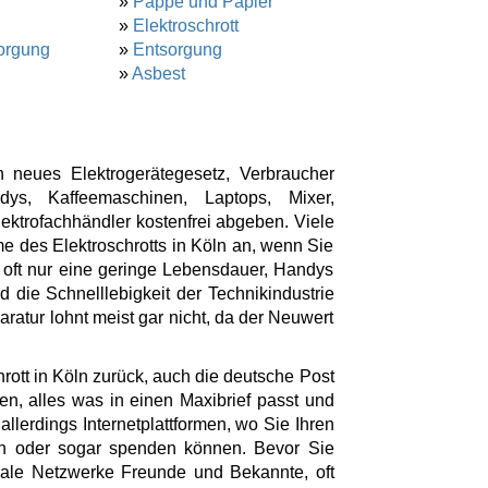
»
Pappe und Papier
»
Elektroschrott
orgung
»
Entsorgung
»
Asbest
 neues Elektrogerätegesetz, Verbraucher
ys, Kaffeemaschinen, Laptops, Mixer,
ktrofachhändler kostenfrei abgeben. Viele
e des Elektroschrotts in Köln an, wenn Sie
 oft nur eine geringe Lebensdauer, Handys
 die Schnelllebigkeit der Technikindustrie
aratur lohnt meist gar nicht, da der Neuwert
rott in Köln zurück, auch die deutsche Post
n, alles was in einen Maxibrief passt und
 allerdings Internetplattformen, wo Sie Ihren
hen oder sogar spenden können. Bevor Sie
iale Netzwerke Freunde und Bekannte, oft