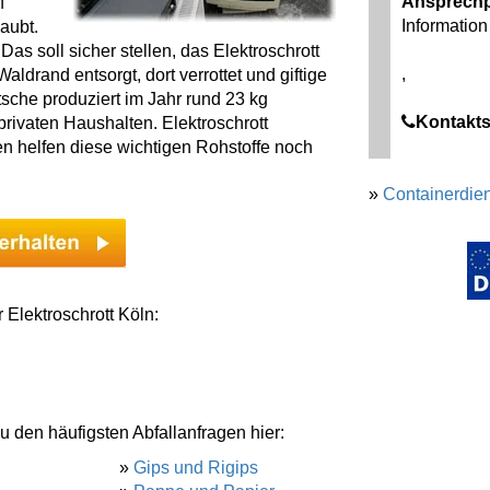
Ansprechp
f
Information 
aubt.
as soll sicher stellen, das Elektroschrott
,
ldrand entsorgt, dort verrottet und giftige
tsche produziert im Jahr rund 23 kg
Kontakts
rivaten Haushalten. Elektroschrott
len helfen diese wichtigen Rohstoffe noch
»
Containerdien
 Elektroschrott Köln:
u den häufigsten Abfallanfragen hier:
»
Gips und Rigips