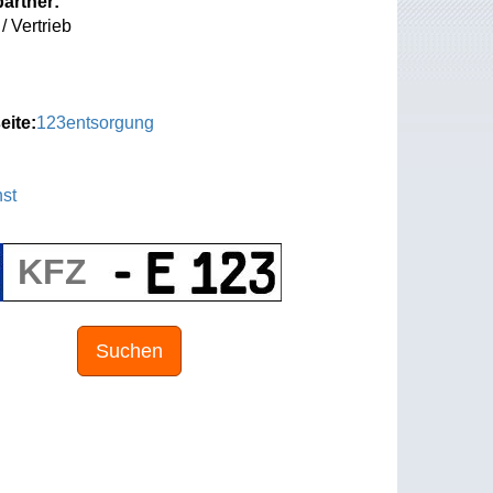
artner:
/ Vertrieb
eite:
123entsorgung
st
Suchen