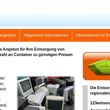
nergrößen
Allgemeine Informationen
Informationen für E
es Angebot für Ihre Entsorgung von
elzahl an Container zu günstigen Preisen
ter
er,
Die Entsor
eist
regionalen
t
123entso
land,