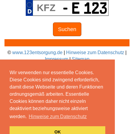
Suchen
©
www.123entsorgung.de
|
Hinweise zum Datenschutz
|
Impressum
|
Sitemap
Wir verwenden nur essentielle Cookies.
Diese Cookies sind zwingend erforderlich,
damit diese Webseite und deren Funktionen
ordnungsgemäß arbeiten. Essentielle
Cookies können daher nicht einzeln
deaktiviert beziehungsweise aktiviert
werden.
Hinweise zum Datenschutz
OK