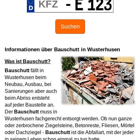
Suchen
Informationen über Bauschutt in Wusterhusen
Was ist Bauschutt?
Bauschutt
fällt in
Wusterhusen beim
Neubau, Ausbau, bei
Sanierungen aber auch
beim Abriss entsteht
auf jeder Baustelle an.
Der
Bauschutt
muss in
Wusterhusen fachgerecht entsorgt werden. Ob nun ganze
oder zerbrochene Ziegelsteine, Betonreste, Fliesen, Mörtel
oder Dachziegel -
Bauschutt
ist die Abfallart, mit der jeder
in seinem Leben schon einmal zu tun hatte.