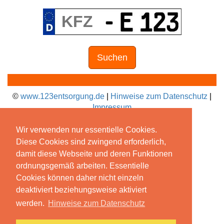
Suchen
©
www.123entsorgung.de
|
Hinweise zum Datenschutz
|
Impressum
Wir verwenden nur essentielle Cookies.
Diese Cookies sind zwingend erforderlich,
damit diese Webseite und deren Funktionen
ordnungsgemäß arbeiten. Essentielle
Cookies können daher nicht einzeln
deaktiviert beziehungsweise aktiviert
werden.
Hinweise zum Datenschutz