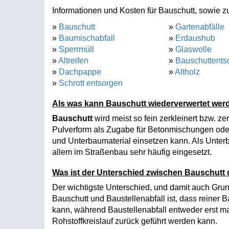
Informationen und Kosten für Bauschutt, sowie zu
»
Bauschutt
»
Gartenabfälle
»
Baumischabfall
»
Erdaushub
»
Sperrmüll
»
Glaswolle
»
Altreifen
»
Bauschuttents
»
Dachpappe
»
Altholz
»
Schrott entsorgen
Als was kann Bauschutt wiederverwertet wer
Bauschutt
wird meist so fein zerkleinert bzw. 
Pulverform als Zugabe für Betonmischungen oder 
und Unterbaumaterial einsetzen kann. Als Unterb
allem im Straßenbau sehr häufig eingesetzt.
Was ist der Unterschied zwischen Bauschutt 
Der wichtigste Unterschied, und damit auch Grun
Bauschutt und Baustellenabfall ist, dass reiner
kann, während Baustellenabfall entweder erst ma
Rohstoffkreislauf zurück geführt werden kann.