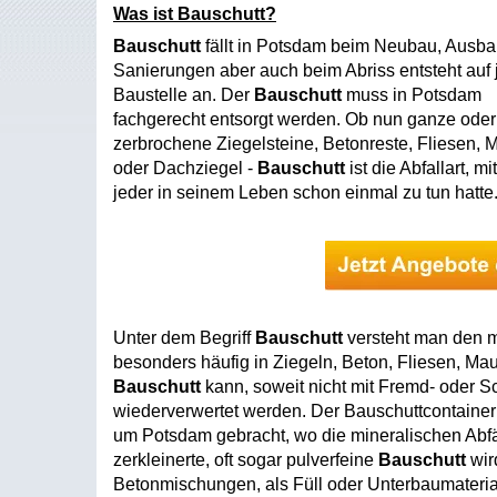
Was ist Bauschutt?
Bauschutt
fällt in Potsdam beim Neubau, Ausba
Sanierungen aber auch beim Abriss entsteht auf 
Baustelle an. Der
Bauschutt
muss in Potsdam
fachgerecht entsorgt werden. Ob nun ganze oder
zerbrochene Ziegelsteine, Betonreste, Fliesen, M
oder Dachziegel -
Bauschutt
ist die Abfallart, mi
jeder in seinem Leben schon einmal zu tun hatte
Unter dem Begriff
Bauschutt
versteht man den mi
besonders häufig in Ziegeln, Beton, Fliesen, Ma
Bauschutt
kann, soweit nicht mit Fremd- oder S
wiederverwertet werden. Der Bauschuttcontainer 
um Potsdam gebracht, wo die mineralischen Abfäl
zerkleinerte, oft sogar pulverfeine
Bauschutt
wir
Betonmischungen, als Füll oder Unterbaumateria