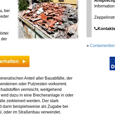
Ansprechp
Information 
u, bei
jeder
Zeppelinst
Kontakts
örtel
t der
.
»
Containerdien
neralischen Anteil aller Bauabfälle, der
uersteinen oder Putzresten vorkommt.
chadstoffen vermischt, weitgehend
wird dazu in eine Brecheranlage in oder
le zerkleinert werden. Der stark
d dann beispielsweise als Zugabe bei
l, oder im Straßenbau verwendet.