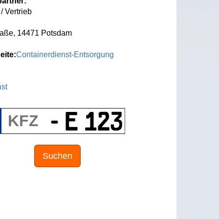
artner:
/ Vertrieb
raße, 14471 Potsdam
eite:
Containerdienst-Entsorgung
st
Suchen