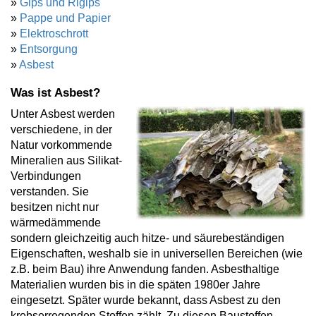
»
Gips und Rigips
»
Pappe und Papier
»
Elektroschrott
»
Entsorgung
»
Asbest
Was ist Asbest?
Unter Asbest werden
verschiedene, in der
Natur vorkommende
Mineralien aus Silikat-
Verbindungen
verstanden. Sie
besitzen nicht nur
wärmedämmende
sondern gleichzeitig auch hitze- und säurebeständigen
Eigenschaften, weshalb sie in universellen Bereichen (wie
z.B. beim Bau) ihre Anwendung fanden. Asbesthaltige
Materialien wurden bis in die späten 1980er Jahre
eingesetzt. Später wurde bekannt, dass Asbest zu den
krebserregenden Stoffen zählt. Zu diesen Baustoffen