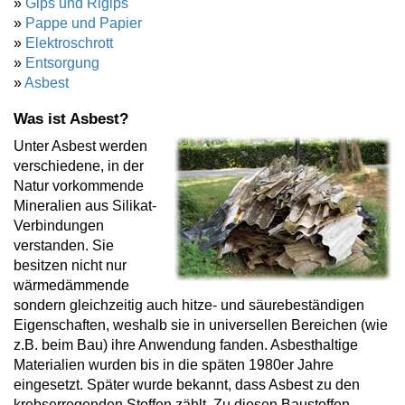
»
Gips und Rigips
»
Pappe und Papier
»
Elektroschrott
»
Entsorgung
»
Asbest
Was ist Asbest?
Unter Asbest werden
verschiedene, in der
Natur vorkommende
Mineralien aus Silikat-
Verbindungen
verstanden. Sie
besitzen nicht nur
wärmedämmende
sondern gleichzeitig auch hitze- und säurebeständigen
Eigenschaften, weshalb sie in universellen Bereichen (wie
z.B. beim Bau) ihre Anwendung fanden. Asbesthaltige
Materialien wurden bis in die späten 1980er Jahre
eingesetzt. Später wurde bekannt, dass Asbest zu den
krebserregenden Stoffen zählt. Zu diesen Baustoffen