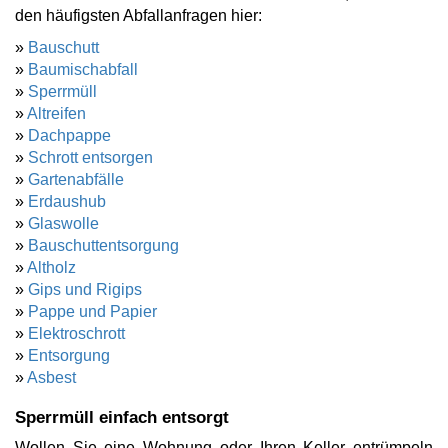
den häufigsten Abfallanfragen hier:
»
Bauschutt
»
Baumischabfall
»
Sperrmüll
»
Altreifen
»
Dachpappe
»
Schrott entsorgen
»
Gartenabfälle
»
Erdaushub
»
Glaswolle
»
Bauschuttentsorgung
»
Altholz
»
Gips und Rigips
»
Pappe und Papier
»
Elektroschrott
»
Entsorgung
»
Asbest
Sperrmüll einfach entsorgt
Wollen Sie eine Wohnung oder Ihren Keller entrümpeln