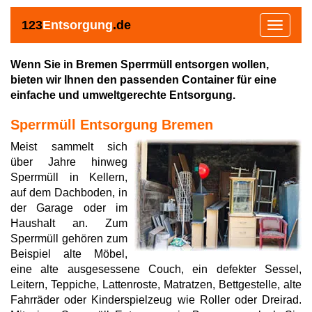
123
Entsorgung
.de
Toggle
navigat
Wenn Sie in Bremen Sperrmüll entsorgen wollen,
bieten wir Ihnen den passenden Container für eine
einfache und umweltgerechte Entsorgung.
Sperrmüll Entsorgung Bremen
Meist sammelt sich
über Jahre hinweg
Sperrmüll in Kellern,
auf dem Dachboden, in
der Garage oder im
Haushalt an. Zum
Sperrmüll gehören zum
Beispiel alte Möbel,
eine alte ausgesessene Couch, ein defekter Sessel,
Leitern, Teppiche, Lattenroste, Matratzen, Bettgestelle, alte
Fahrräder oder Kinderspielzeug wie Roller oder Dreirad.