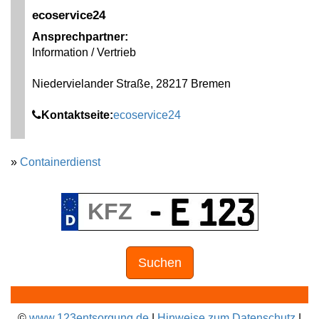
ecoservice24
Ansprechpartner:
Information / Vertrieb
Niedervielander Straße, 28217 Bremen
Kontaktseite:
ecoservice24
»
Containerdienst
Suchen
©
www.123entsorgung.de
|
Hinweise zum Datenschutz
|