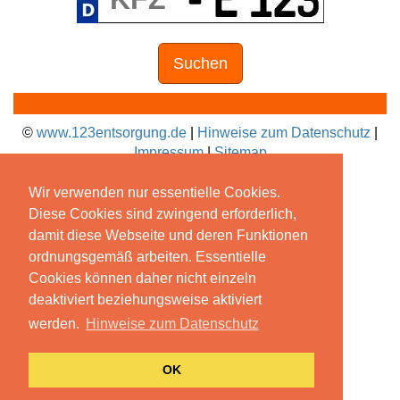
Suchen
©
www.123entsorgung.de
|
Hinweise zum Datenschutz
|
Impressum
|
Sitemap
Wir verwenden nur essentielle Cookies.
Diese Cookies sind zwingend erforderlich,
damit diese Webseite und deren Funktionen
ordnungsgemäß arbeiten. Essentielle
Cookies können daher nicht einzeln
deaktiviert beziehungsweise aktiviert
werden.
Hinweise zum Datenschutz
OK