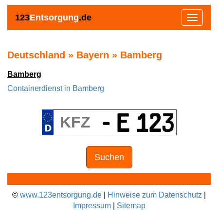
123
Entsorgung
.de
Toggle
navigat
Deutschland » Bayern » Bamberg
Bamberg
Containerdienst in Bamberg
Suchen
©
www.123entsorgung.de
|
Hinweise zum Datenschutz
|
Impressum
|
Sitemap