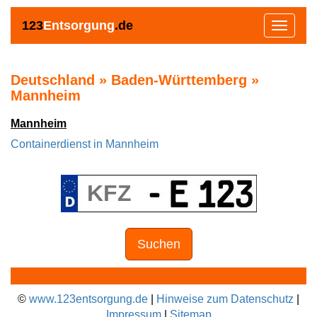
123
Entsorgung
.de
Toggle
navigat
Deutschland » Baden-Württemberg »
Mannheim
Mannheim
Containerdienst in Mannheim
Suchen
©
www.123entsorgung.de
|
Hinweise zum Datenschutz
|
Impressum
|
Sitemap