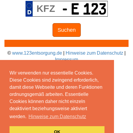
Suchen
©
www.123entsorgung.de
|
Hinweise zum Datenschutz
|
Impressum
Wir verwenden nur essentielle Cookies.
Diese Cookies sind zwingend erforderlich,
damit diese Webseite und deren Funktionen
ordnungsgemäß arbeiten. Essentielle
Cookies können daher nicht einzeln
deaktiviert beziehungsweise aktiviert
werden.
Hinweise zum Datenschutz
OK