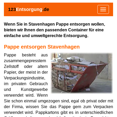
123
Entsorgung
.de
Toggle
navigat
Wenn Sie in Stavenhagen Pappe entsorgen wollen,
bieten wir Ihnen den passenden Container für eine
einfache und umweltgerechte Entsorgung.
Pappe entsorgen Stavenhagen
Pappe besteht aus
zusammengepresstem
Zellstoff oder altem
Papier, der meist in der
Verpackungsindustrie,
im privaten Gebrauch
und Kunstgewerbe
verwendet wird. Wenn
Sie schon einmal umgezogen sind, egal ob privat oder mit
der Firma, wissen Sie das Pappe gern zum Verpacken
verwendet wird. Pappkartons gibt es in unterschiedlichen