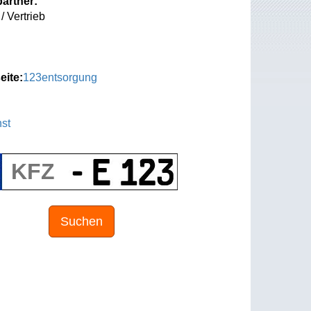
artner:
/ Vertrieb
eite:
123entsorgung
st
Suchen