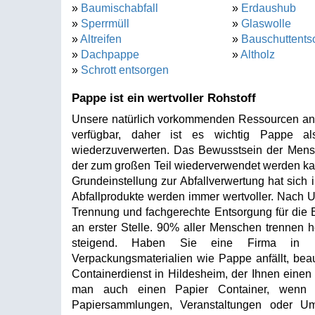
»
Baumischabfall
»
Erdaushub
»
Sperrmüll
»
Glaswolle
»
Altreifen
»
Bauschuttents
»
Dachpappe
»
Altholz
»
Schrott entsorgen
Pappe ist ein wertvoller Rohstoff
Unsere natürlich vorkommenden Ressourcen an Ze
verfügbar, daher ist es wichtig Pappe al
wiederzuverwerten. Das Bewusstsein der Mensche
der zum großen Teil wiederverwendet werden kan
Grundeinstellung zur Abfallverwertung hat sich 
Abfallprodukte werden immer wertvoller. Nach 
Trennung und fachgerechte Entsorgung für die 
an erster Stelle. 90% aller Menschen trennen h
steigend. Haben Sie eine Firma in Hi
Verpackungsmaterialien wie Pappe anfällt, beau
Containerdienst in Hildesheim, der Ihnen einen C
man auch einen Papier Container, wenn E
Papiersammlungen, Veranstaltungen oder Um