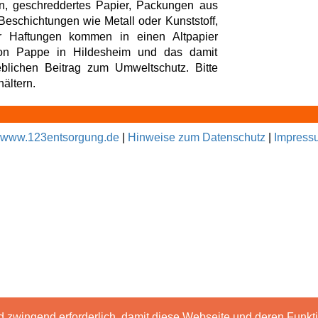
n, geschreddertes Papier, Packungen aus
eschichtungen wie Metall oder Kunststoff,
r Haftungen kommen in einen Altpapier
von Pappe in Hildesheim und das damit
blichen Beitrag zum Umweltschutz. Bitte
ältern.
www.123entsorgung.de
|
Hinweise zum Datenschutz
|
Impress
d zwingend erforderlich, damit diese Webseite und deren Funk