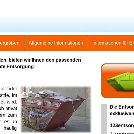
nergrößen
Allgemeine Informationen
Informationen für E
en, bieten wir Ihnen den passenden
hte Entsorgung.
off oder
trie, im
et wird.
Die Entsor
b privat
exklusiven
ern zum
t es in
123entso
 häufig