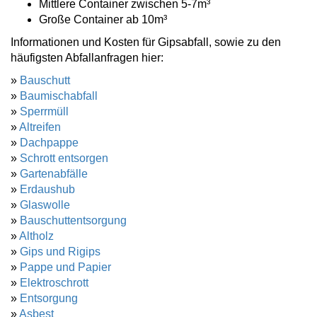
Mittlere Container zwischen 5-7m³
Große Container ab 10m³
Informationen und Kosten für Gipsabfall, sowie zu den
häufigsten Abfallanfragen hier:
»
Bauschutt
»
Baumischabfall
»
Sperrmüll
»
Altreifen
»
Dachpappe
»
Schrott entsorgen
»
Gartenabfälle
»
Erdaushub
»
Glaswolle
»
Bauschuttentsorgung
»
Altholz
»
Gips und Rigips
»
Pappe und Papier
»
Elektroschrott
»
Entsorgung
»
Asbest