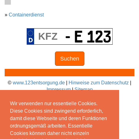
»
Containerdienst
Suchen
©
www.123entsorgung.de
|
Hinweise zum Datenschutz
|
Impressum
|
Sitemap
Wir verwenden nur essentielle Cookies.
Diese Cookies sind zwingend erforderlich,
damit diese Webseite und deren Funktionen
ordnungsgemäß arbeiten. Essentielle
Cookies können daher nicht einzeln