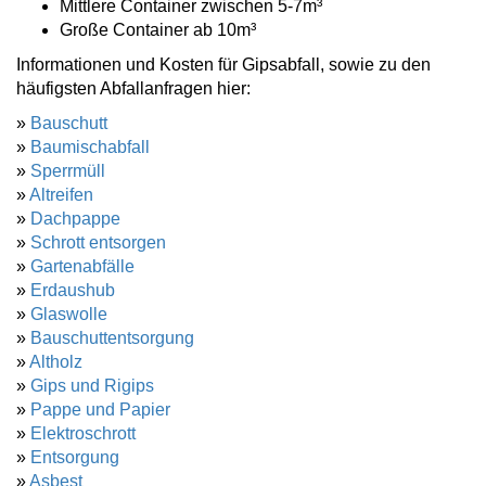
Mittlere Container zwischen 5-7m³
Große Container ab 10m³
Informationen und Kosten für Gipsabfall, sowie zu den
häufigsten Abfallanfragen hier:
»
Bauschutt
»
Baumischabfall
»
Sperrmüll
»
Altreifen
»
Dachpappe
»
Schrott entsorgen
»
Gartenabfälle
»
Erdaushub
»
Glaswolle
»
Bauschuttentsorgung
»
Altholz
»
Gips und Rigips
»
Pappe und Papier
»
Elektroschrott
»
Entsorgung
»
Asbest