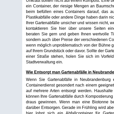
Unkraut sollten nicht auf einem Kompost. Eine be
ein Container, der riesige Mengen an Baumsch
beim befüllen eines Containers darauf, das auc
Plastikabfälle oder andere Dinge haben darin ni
Ihrer Gartenabfälle unsicher und wissen nicht, w
kontaktieren Sie hier über unsere Seiten eine
beraten Sie gern und geben Ihnen wertvolle Ti
sondern auch über Preise der verschiedenen Con
wenn möglich unproblematisch von der Bühne ge
auf Ihrem Grundstück oder davor. Sollte der Gar
einer Straße stehen, holen Sie sich im Vorfel
Stadtverwaltung ein.
Wie Entsorgt man Gartenabfälle in Neubrand
Wenn Sie Gartenabfälle in Neubrandenburg e
Containerdienst gesondert nach einem geeignet
auf mehrere Arten entsorgt werden. Haushalt
können Ihre Gartenabfälle durch Kompostierung
draus gewinnen. Wenn man eine Biotonne bes
darüber Entsorgen. Gerade im Frühling wird abe
hier lohnt sich ein Abfallcontainer für Gart