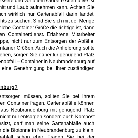
ssere und vor allem saubere Alternative ist
nitt und Laub aufnehmen kann. Achten Sie
h wirklich nur Gartenabfall darin landet,
chts zu suchen. Sind Sie sich mit der Menge
elche Container Größe die richtige ist, dann
n Containerdienst. Erfahrene Mitarbeiter
pps, nicht nur zum Entsorgen der Abfälle,
tainer Größen. Auch die Anlieferung sollte
hen, sorgen Sie daher für genügend Platz
tenabfall – Container in Neubrandenburg auf
d eine Genehmigung bei Ihrer zuständigen
enburg?
ntsorgen müssen, sollten Sie bei Ihrem
en Container fragen. Gartenabfälle können
e aus Neubrandenburg mit genügend Platz
 nicht nur entsorgen sondern auch Kompost
itzt, darf man seine Gartenabfälle auch
r die Biotonne in Neubrandenburg zu klein,
enabfall schon eher. Fragen Sie bei der