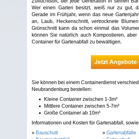
Zufluchtsort, der jede Generation in seinen Ban
Wer einen Garten besitzt, weiß nur zu gut, da
Gerade im Frühjahr, wenn das neue Gartenjahr v
an, Laub, Heckenschnitt, vertrocknete Blume
Grünschnitt kann da schon einmal das Volumen 
können Sie natürlich auch Kompostieren, aber
Container für Gartenabfall zu bewältigen.
Sie können bei einem Containerdienst verschiede
Neubrandenburg bestellen:
Kleine Container zwischen 1-3m³
Mittlere Container zwischen 5-7m³
Große Container ab 10m³
Informationen und Kosten für Gartenabfall, sowie
»
Bauschutt
»
Gartenabfälle