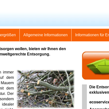
nergrößen
Allgemeine Informationen
Informationen für E
sorgen wollen, bieten wir Ihnen den
umweltgerechte Entsorgung.
n immer
auf dem
 Mauern
Die Entsor
 mit dem
exklusiven
tur. Der
 sondern
ecoservic
 idealer