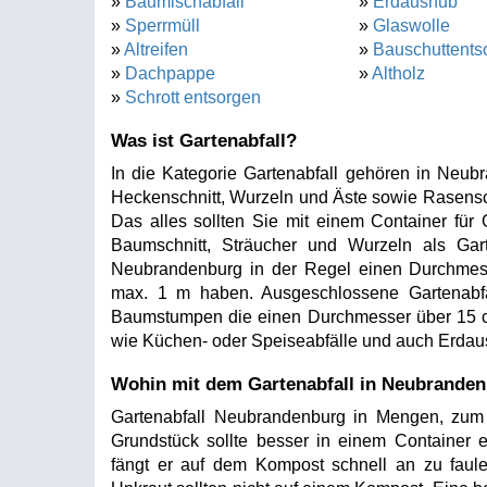
»
Baumischabfall
»
Erdaushub
»
Sperrmüll
»
Glaswolle
»
Altreifen
»
Bauschuttents
»
Dachpappe
»
Altholz
»
Schrott entsorgen
Was ist Gartenabfall?
In die Kategorie Gartenabfall gehören in Neub
Heckenschnitt, Wurzeln und Äste sowie Rasensch
Das alles sollten Sie mit einem Container für
Baumschnitt, Sträucher und Wurzeln als Gart
Neubrandenburg in der Regel einen Durchme
max. 1 m haben. Ausgeschlossene Gartenabf
Baumstumpen die einen Durchmesser über 15 
wie Küchen- oder Speiseabfälle und auch Erdaus
Wohin mit dem Gartenabfall in Neubrande
Gartenabfall Neubrandenburg in Mengen, zum
Grundstück sollte besser in einem Container 
fängt er auf dem Kompost schnell an zu faul