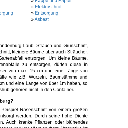
»
Pappe und Papier
»
Elektroschrott
orgung
»
Entsorgung
»
Asbest
randenburg Laub, Strauch und Grünschnitt,
nitt, kleinere Bäume aber auch Sträucher.
 Gartenabfall entsorgen. Um kleine Bäume,
enabfälle zu entsorgen, dürfen diese in
sser von max. 15 cm und eine Länge von
älle wie z.B. Wurzeln, Baumstämme und
cm und eine Länge von über 1m haben, so
hub gehören nicht in den Container.
nburg?
 Beispiel Rasenschnitt von einem großen
entsorgt werden. Durch seine hohe Dichte
en. Auch kranke Pflanzen oder blühendes