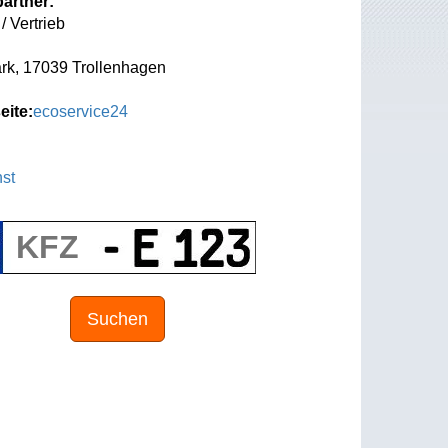
artner:
/ Vertrieb
k, 17039 Trollenhagen
eite:
ecoservice24
st
Suchen