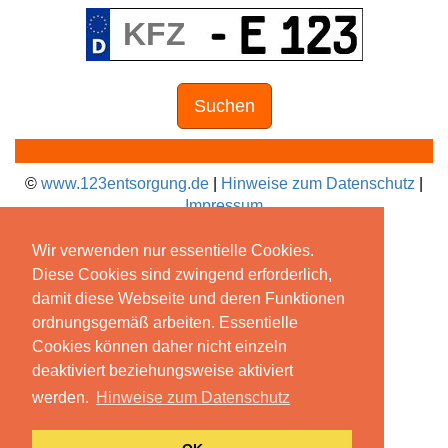
Suchen
©
www.123entsorgung.de
|
Hinweise zum Datenschutz
|
Impressum
Wir verwenden nur essentielle Cookies.
Diese Cookies sind zwingend erforderlich,
damit diese Webseite und deren Funktionen
ordnungsgemäß arbeiten. Essentielle
Cookies können daher nicht einzeln
deaktiviert beziehungsweise aktiviert
werden.
Hinweise zum Datenschutz