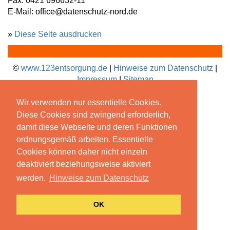
Fax: 0421 696632-11
E-Mail: office@datenschutz-nord.de
»
Diese Seite ausdrucken
©
www.123entsorgung.de
|
Hinweise zum Datenschutz
|
Impressum
|
Sitemap
Wir verwenden nur essentielle Cookies.
Diese Cookies sind zwingend erforderlich,
damit diese Webseite und deren Funktionen
ordnungsgemäß arbeiten. Essentielle
Cookies können daher nicht einzeln
deaktiviert beziehungsweise aktiviert
werden.
Hinweise zum Datenschutz
OK