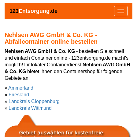
123
Entsorgung
.de
Toggle
navigat
Nehlsen AWG GmbH & Co. KG
-
Abfallcontainer online bestellen
Nehlsen AWG GmbH & Co. KG
- bestellen Sie schnell
und einfach Container online - 123entsorgung.de macht's
möglich! Ihr lokaler Containerdienst
Nehlsen AWG GmbH
& Co. KG
bietet Ihnen den Containershop für folgende
Gebiete an:
»
Ammerland
»
Friesland
»
Landkreis Cloppenburg
»
Landkreis Wittmund