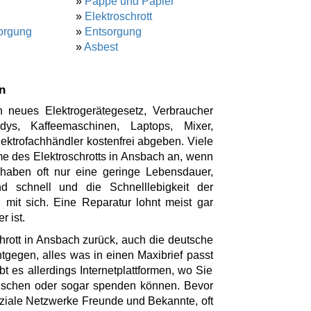
»
Pappe und Papier
»
Elektroschrott
orgung
»
Entsorgung
»
Asbest
n
 neues Elektrogerätegesetz, Verbraucher
ys, Kaffeemaschinen, Laptops, Mixer,
ktrofachhändler kostenfrei abgeben. Viele
e des Elektroschrotts in Ansbach an, wenn
 haben oft nur eine geringe Lebensdauer,
d schnell und die Schnelllebigkeit der
 mit sich. Eine Reparatur lohnt meist gar
r ist.
hrott in Ansbach zurück, auch die deutsche
tgegen, alles was in einen Maxibrief passt
bt es allerdings Internetplattformen, wo Sie
tauschen oder sogar spenden können. Bevor
oziale Netzwerke Freunde und Bekannte, oft