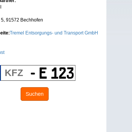
artner:
l
 5, 91572 Bechhofen
eite:
Tremel Entsorgungs- und Transport GmbH
st
Suchen