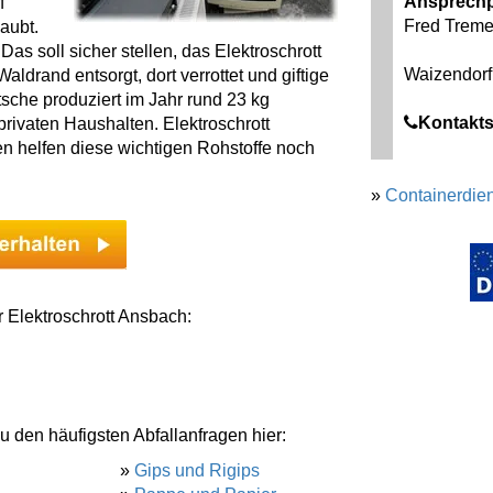
Ansprechp
f
Fred Treme
aubt.
as soll sicher stellen, das Elektroschrott
Waizendorf
ldrand entsorgt, dort verrottet und giftige
tsche produziert im Jahr rund 23 kg
Kontakts
rivaten Haushalten. Elektroschrott
len helfen diese wichtigen Rohstoffe noch
»
Containerdien
r Elektroschrott Ansbach:
u den häufigsten Abfallanfragen hier:
»
Gips und Rigips