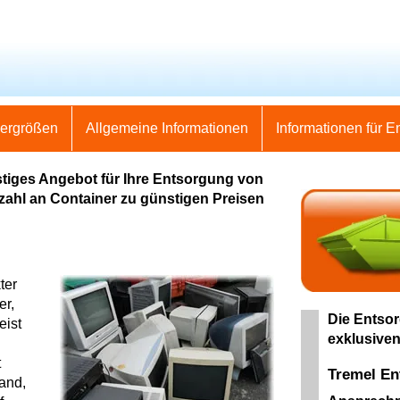
nergrößen
Allgemeine Informationen
Informationen für E
tiges Angebot für Ihre Entsorgung von
elzahl an Container zu günstigen Preisen
ter
er,
Die Entsor
eist
exklusiven
t
Tremel En
land,