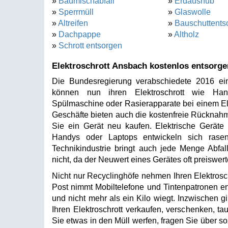
»
Baumischabfall
»
Erdaushub
»
Sperrmüll
»
Glaswolle
»
Altreifen
»
Bauschuttents
»
Dachpappe
»
Altholz
»
Schrott entsorgen
Elektroschrott Ansbach kostenlos entsorge
Die Bundesregierung verabschiedete 2016 ein
können nun ihren Elektroschrott wie Hand
Spülmaschine oder Rasierapparate bei einem Ele
Geschäfte bieten auch die kostenfreie Rücknahm
Sie ein Gerät neu kaufen. Elektrische Geräte
Handys oder Laptops entwickeln sich rasen
Technikindustrie bringt auch jede Menge Abfall
nicht, da der Neuwert eines Gerätes oft preiswerte
Nicht nur Recyclinghöfe nehmen Ihren Elektrosc
Post nimmt Mobiltelefone und Tintenpatronen en
und nicht mehr als ein Kilo wiegt. Inzwischen gi
Ihren Elektroschrott verkaufen, verschenken, 
Sie etwas in den Müll werfen, fragen Sie über s