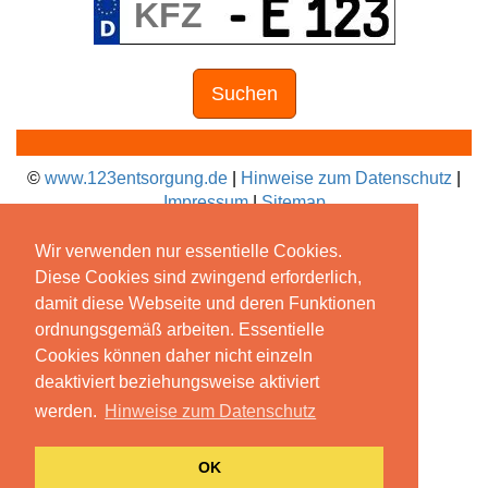
Suchen
©
www.123entsorgung.de
|
Hinweise zum Datenschutz
|
Impressum
|
Sitemap
Wir verwenden nur essentielle Cookies.
Diese Cookies sind zwingend erforderlich,
damit diese Webseite und deren Funktionen
ordnungsgemäß arbeiten. Essentielle
Cookies können daher nicht einzeln
deaktiviert beziehungsweise aktiviert
werden.
Hinweise zum Datenschutz
OK