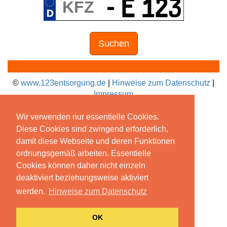
Suchen
©
www.123entsorgung.de
|
Hinweise zum Datenschutz
|
Impressum
Wir verwenden nur essentielle Cookies.
Diese Cookies sind zwingend erforderlich,
damit diese Webseite und deren Funktionen
ordnungsgemäß arbeiten. Essentielle
Cookies können daher nicht einzeln
deaktiviert beziehungsweise aktiviert
werden.
Hinweise zum Datenschutz
OK