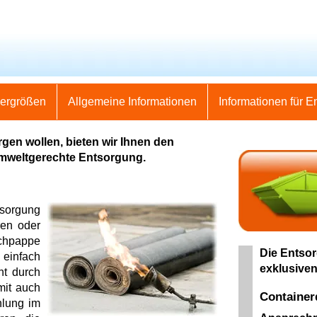
nergrößen
Allgemeine Informationen
Informationen für E
en wollen, bieten wir Ihnen den
umweltgerechte Entsorgung.
tsorgung
ren oder
chpappe
Die Entsor
 einfach
exklusiven
ht durch
mit auch
Container
hlung im