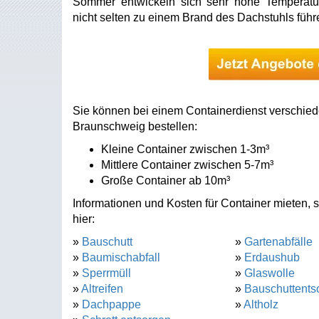
Sommer entwickeln sich sehr hohe Temperatu
nicht selten zu einem Brand des Dachstuhls führ
Sie können bei einem Containerdienst verschied
Braunschweig bestellen:
Kleine Container zwischen 1-3m³
Mittlere Container zwischen 5-7m³
Große Container ab 10m³
Informationen und Kosten für Container mieten, 
hier:
»
Bauschutt
»
Gartenabfälle
»
Baumischabfall
»
Erdaushub
»
Sperrmüll
»
Glaswolle
»
Altreifen
»
Bauschuttents
»
Dachpappe
»
Altholz