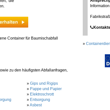
Ansprechp
ren, die
Information 
en.
Fabrikstra
Kontakts
ene Container für Baumischabfall
»
Containerdien
sowie zu den häufigsten Abfallanfragen,
»
Gips und Rigips
»
Pappe und Papier
»
Elektroschrott
orgung
»
Entsorgung
»
Asbest