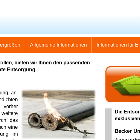
nergrößen
Allgemeine Informationen
Informationen für E
llen, bieten wir Ihnen den passenden
hte Entsorgung.
gung an.
bdichten
 vorher
Die Entsor
 weitere
exklusiven
urch das
uch eine
Becker U
lung im