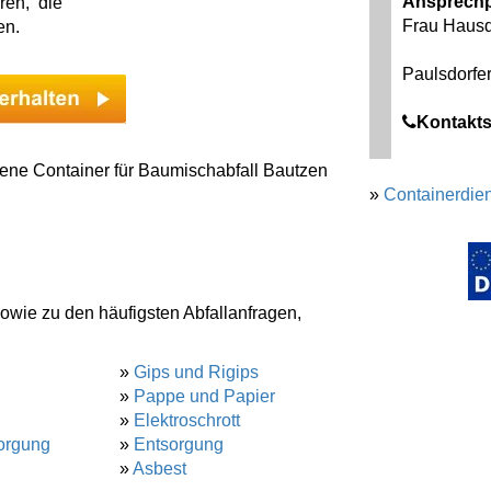
Ansprechp
ren, die
Frau Hausd
en.
Paulsdorfer
Kontakts
ene Container für Baumischabfall Bautzen
»
Containerdien
sowie zu den häufigsten Abfallanfragen,
»
Gips und Rigips
»
Pappe und Papier
»
Elektroschrott
orgung
»
Entsorgung
»
Asbest