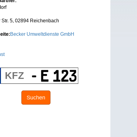
artner:
orf
 Str. 5, 02894 Reichenbach
eite:
Becker Umweltdienste GmbH
st
Suchen