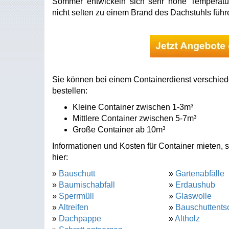
Sommer entwickeln sich sehr hohe Temperatu
nicht selten zu einem Brand des Dachstuhls führ
Sie können bei einem Containerdienst verschied
bestellen:
Kleine Container zwischen 1-3m³
Mittlere Container zwischen 5-7m³
Große Container ab 10m³
Informationen und Kosten für Container mieten, 
hier:
»
Bauschutt
»
Gartenabfälle
»
Baumischabfall
»
Erdaushub
»
Sperrmüll
»
Glaswolle
»
Altreifen
»
Bauschuttents
»
Dachpappe
»
Altholz