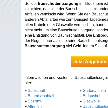
Bei der
Bauschuttentsorgung
in Hildesheim ist
zu achten, dass der der Bauschutt nicht mit ande
Abfällen vermischt wird. Wenn Sie den Bauschutt
anderen Abfallarten wie zum Beispiel Tapetenres
alten Kabeln oder Glaswolle vermischen, handelt
nicht mehr um eine Bauschuttentsorgung, sonde
eine Entsgung von Baumischabfall. Die Entsorgun
der Regel teurer als eine reine Bauschuttentsorg
Bauschuttentsorgung
viel Geld, indem Sie auf 
Informationen und Kosten für Bauschuttentsorgun
hier:
»
Bauschutt
»
Gartenabfälle
»
Baumischabfall
»
Erdaushub
»
Sperrmüll
»
Glaswolle
»
Altreifen
»
Bauschuttents