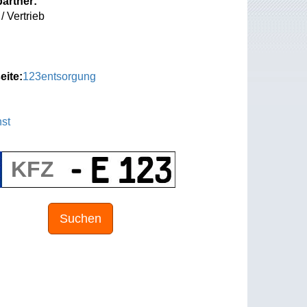
artner:
/ Vertrieb
eite:
123entsorgung
st
Suchen