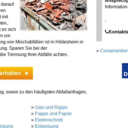
Ansprechp
 darauf
Information 
ren
 mit
,
ten,
 es sich
Kontakts
rn um
g von Mischabfällen ist in Hildesheim in
ung. Sparen Sie bei der
»
Containerdien
die Trennung Ihrer Abfälle achten.
g, sowie zu den häufigsten Abfallanfragen,
»
Gips und Rigips
»
Pappe und Papier
»
Elektroschrott
orgung
»
Entsorgung