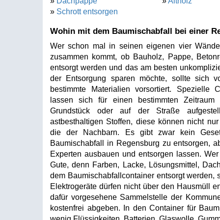
»
Dachpappe
»
Altholz
»
Schrott entsorgen
Wohin mit dem Baumischabfall bei einer R
Wer schon mal in seinen eigenen vier Wände
zusammen kommt, ob Bauholz, Pappe, Betonres
entsorgt werden und das am besten unkompliziert.
der Entsorgung sparen möchte, sollte sich
bestimmte Materialien vorsortiert. Spezielle
lassen sich für einen bestimmten Zeitraum 
Grundstück oder auf der Straße aufgestel
astbesthaltigen Stoffen, diese können nicht nu
die der Nachbarn. Es gibt zwar kein Gesetz
Baumischabfall in Regensburg zu entsorgen, ab
Experten ausbauen und entsorgen lassen. Wer o
Gute, denn Farben, Lacke, Lösungsmittel, Dach
dem Baumischabfallcontainer entsorgt werden, s
Elektrogeräte dürfen nicht über den Hausmüll en
dafür vorgesehene Sammelstelle der Kommune 
kostenfrei abgeben. In den Container für Bau
wenig Flüssigkeiten, Batterien, Glaswolle, Gummir