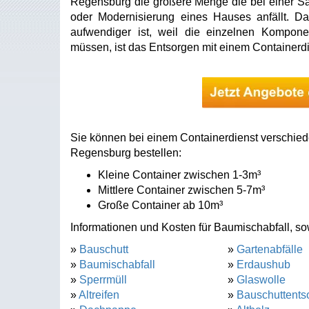
Regensburg die größere Menge die bei einer S
oder Modernisierung eines Hauses anfällt. Da
aufwendiger ist, weil die einzelnen Kompone
müssen, ist das Entsorgen mit einem Containerdi
Sie können bei einem Containerdienst verschied
Regensburg bestellen:
Kleine Container zwischen 1-3m³
Mittlere Container zwischen 5-7m³
Große Container ab 10m³
Informationen und Kosten für Baumischabfall, sow
»
Bauschutt
»
Gartenabfälle
»
Baumischabfall
»
Erdaushub
»
Sperrmüll
»
Glaswolle
»
Altreifen
»
Bauschuttents