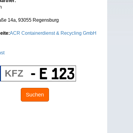
artner:
n
aße 14a, 93055 Regensburg
eite:
ACR Containerdienst & Recycling GmbH
st
Suchen