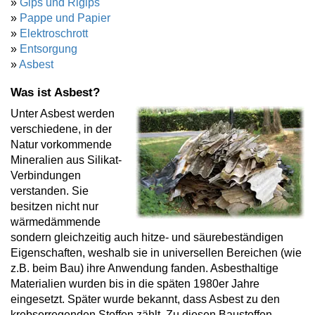
»
Gips und Rigips
»
Pappe und Papier
»
Elektroschrott
»
Entsorgung
»
Asbest
Was ist Asbest?
Unter Asbest werden
verschiedene, in der
Natur vorkommende
Mineralien aus Silikat-
Verbindungen
verstanden. Sie
besitzen nicht nur
wärmedämmende
sondern gleichzeitig auch hitze- und säurebeständigen
Eigenschaften, weshalb sie in universellen Bereichen (wie
z.B. beim Bau) ihre Anwendung fanden. Asbesthaltige
Materialien wurden bis in die späten 1980er Jahre
eingesetzt. Später wurde bekannt, dass Asbest zu den
krebserregenden Stoffen zählt. Zu diesen Baustoffen