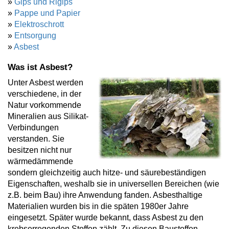
»
Gips und Rigips
»
Pappe und Papier
»
Elektroschrott
»
Entsorgung
»
Asbest
Was ist Asbest?
Unter Asbest werden
verschiedene, in der
Natur vorkommende
Mineralien aus Silikat-
Verbindungen
verstanden. Sie
besitzen nicht nur
wärmedämmende
sondern gleichzeitig auch hitze- und säurebeständigen
Eigenschaften, weshalb sie in universellen Bereichen (wie
z.B. beim Bau) ihre Anwendung fanden. Asbesthaltige
Materialien wurden bis in die späten 1980er Jahre
eingesetzt. Später wurde bekannt, dass Asbest zu den
krebserregenden Stoffen zählt. Zu diesen Baustoffen