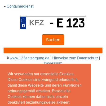
»
Containerdienst
Suchen
©
www.123entsorgung.de
|
Hinweise zum Datenschutz
|
Impressum
Wir verwenden nur essentielle Cookies.
Diese Cookies sind zwingend erforderlich,
damit diese Webseite und deren Funktionen
ordnungsgemäß arbeiten. Essentielle
Cookies können daher nicht einzeln
deaktiviert beziehungsweise aktiviert