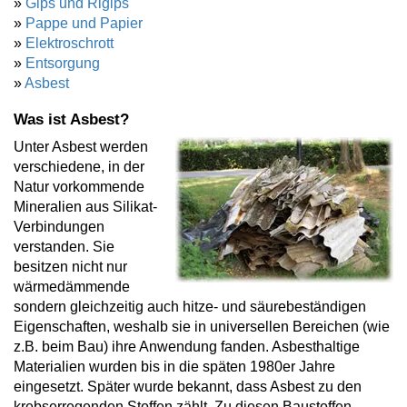
»
Gips und Rigips
»
Pappe und Papier
»
Elektroschrott
»
Entsorgung
»
Asbest
Was ist Asbest?
Unter Asbest werden
verschiedene, in der
Natur vorkommende
Mineralien aus Silikat-
Verbindungen
verstanden. Sie
besitzen nicht nur
wärmedämmende
sondern gleichzeitig auch hitze- und säurebeständigen
Eigenschaften, weshalb sie in universellen Bereichen (wie
z.B. beim Bau) ihre Anwendung fanden. Asbesthaltige
Materialien wurden bis in die späten 1980er Jahre
eingesetzt. Später wurde bekannt, dass Asbest zu den
krebserregenden Stoffen zählt. Zu diesen Baustoffen