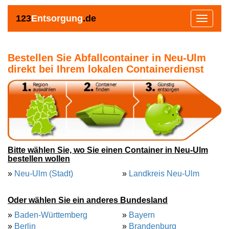
123
Entsorgung
.de
Toggle
navigat
Bestellen Sie Abfallcontainer in Neu-Ulm
direkt bei Ihrem lokalen Containerdienst
Bitte wählen Sie, wo Sie einen Container in Neu-Ulm
bestellen wollen
»
Neu-Ulm (Stadt)
»
Landkreis Neu-Ulm
Oder wählen Sie ein anderes Bundesland
»
Baden-Württemberg
»
Bayern
»
Berlin
»
Brandenburg