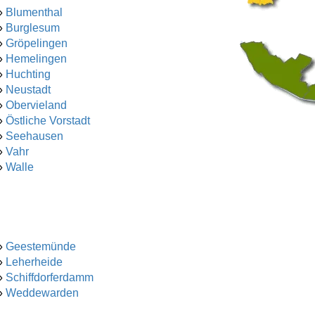
»
Blumenthal
»
Burglesum
»
Gröpelingen
»
Hemelingen
»
Huchting
»
Neustadt
»
Obervieland
»
Östliche Vorstadt
»
Seehausen
»
Vahr
»
Walle
»
Geestemünde
»
Leherheide
»
Schiffdorferdamm
»
Weddewarden