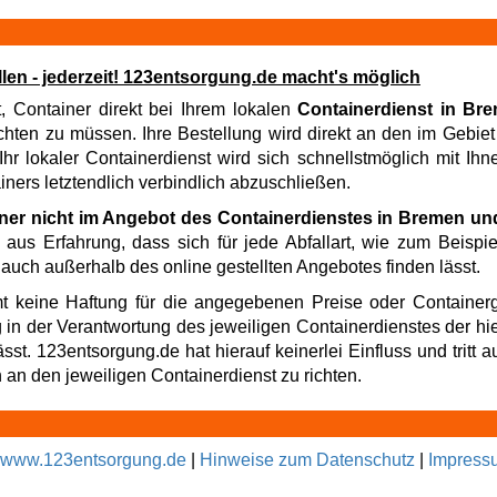
en - jederzeit! 123entsorgung.de macht's möglich
t, Container direkt bei Ihrem lokalen
Containerdienst in B
ten zu müssen. Ihre Bestellung wird direkt an den im Gebiet t
hr lokaler Containerdienst wird sich schnellstmöglich mit Ih
iners letztendlich verbindlich abzuschließen.
iner nicht im Angebot des Containerdienstes in Bremen u
 aus Erfahrung, dass sich für jede Abfallart, wie zum Beispi
 auch außerhalb des online gestellten Angebotes finden lässt.
t keine Haftung für die angegebenen Preise oder Containerg
g in der Verantwortung des jeweiligen Containerdienstes der hi
t. 123entsorgung.de hat hierauf keinerlei Einfluss und tritt au
an den jeweiligen Containerdienst zu richten.
www.123entsorgung.de
|
Hinweise zum Datenschutz
|
Impress