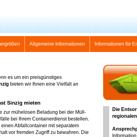
nergrößen
Allgemeine Informationen
Informationen für E
enn es um ein preisgünstiges
nzig
bieten wir Ihnen eine Vielfalt an
nst Sinzig mieten
Die Entsor
pe zur mühelosen Beladung bei der Müll-
regionalen
älle bei Ihrem Containerdienst bestellen.
einen Abfallcontainer mit separatem
Ansprechp
alt vor fremden Zugriff zu bewahren. Die
Information 