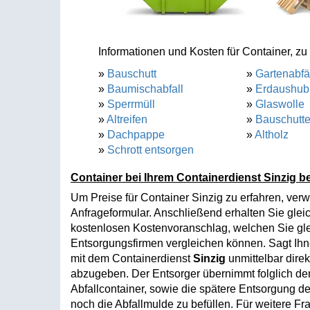
Informationen und Kosten für Container, zu 
»
Bauschutt
»
Gartenabfä
»
Baumischabfall
»
Erdaushub
»
Sperrmüll
»
Glaswolle
»
Altreifen
»
Bauschutt
»
Dachpappe
»
Altholz
»
Schrott entsorgen
Container bei Ihrem Containerdienst Sinzig be
Um Preise für Container Sinzig zu erfahren, ver
Anfrageformular. Anschließend erhalten Sie glei
kostenlosen Kostenvoranschlag, welchen Sie gle
Entsorgungsfirmen vergleichen können. Sagt Ih
mit dem Containerdienst
Sinzig
unmittelbar dire
abzugeben. Der Entsorger übernimmt folglich den
Abfallcontainer, sowie die spätere Entsorgung der
noch die Abfallmulde zu befüllen. Für weitere Fr