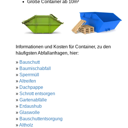
Große Container ab 10m³
Informationen und Kosten für Container, zu den
häufigsten Abfallanfragen, hier:
»
Bauschutt
»
Baumischabfall
»
Sperrmüll
»
Altreifen
»
Dachpappe
»
Schrott entsorgen
»
Gartenabfälle
»
Erdaushub
»
Glaswolle
»
Bauschuttentsorgung
»
Altholz