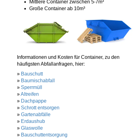
Mittlere Container zwischen 5-7m³
Große Container ab 10m³
Informationen und Kosten für Container, zu den
häufigsten Abfallanfragen, hier:
»
Bauschutt
»
Baumischabfall
»
Sperrmüll
»
Altreifen
»
Dachpappe
»
Schrott entsorgen
»
Gartenabfälle
»
Erdaushub
»
Glaswolle
»
Bauschuttentsorgung