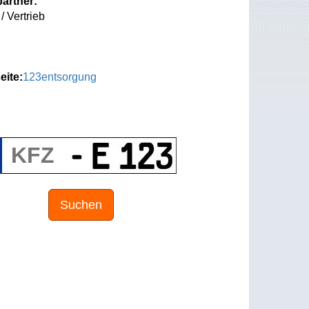
artner:
/ Vertrieb
eite:
123entsorgung
Suchen