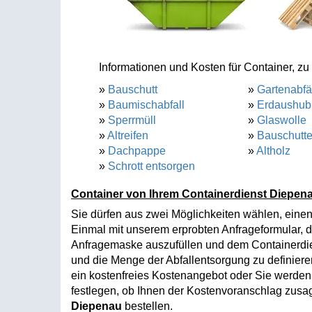
Informationen und Kosten für Container, zu 
»
Bauschutt
»
Gartenabfä
»
Baumischabfall
»
Erdaushub
»
Sperrmüll
»
Glaswolle
»
Altreifen
»
Bauschutt
»
Dachpappe
»
Altholz
»
Schrott entsorgen
Container von Ihrem Containerdienst Diepena
Sie dürfen aus zwei Möglichkeiten wählen, einen
Einmal mit unserem erprobten Anfrageformular, d
Anfragemaske auszufüllen und dem Containerdi
und die Menge der Abfallentsorgung zu definie
ein kostenfreies Kostenangebot oder Sie werden t
festlegen, ob Ihnen der Kostenvoranschlag zusag
Diepenau
bestellen.