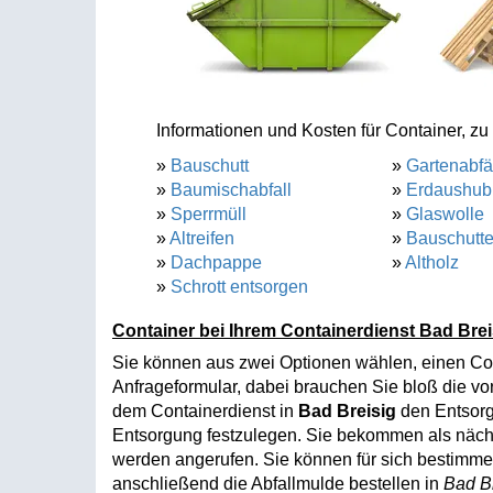
Informationen und Kosten für Container, zu 
»
Bauschutt
»
Gartenabfä
»
Baumischabfall
»
Erdaushub
»
Sperrmüll
»
Glaswolle
»
Altreifen
»
Bauschutt
»
Dachpappe
»
Altholz
»
Schrott entsorgen
Container bei Ihrem Containerdienst Bad Brei
Sie können aus zwei Optionen wählen, einen Co
Anfrageformular, dabei brauchen Sie bloß die vo
dem Containerdienst in
Bad Breisig
den Entsorg
Entsorgung festzulegen. Sie bekommen als nächs
werden angerufen. Sie können für sich bestimmen
anschließend die Abfallmulde bestellen in
Bad B