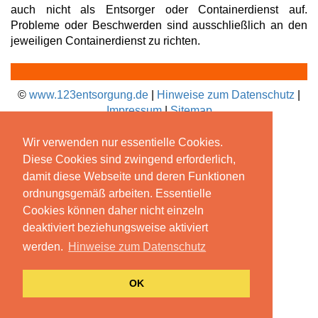
auch nicht als Entsorger oder Containerdienst auf.
Probleme oder Beschwerden sind ausschließlich an den
jeweiligen Containerdienst zu richten.
©
www.123entsorgung.de
|
Hinweise zum Datenschutz
|
Impressum
|
Sitemap
Wir verwenden nur essentielle Cookies.
Diese Cookies sind zwingend erforderlich,
damit diese Webseite und deren Funktionen
ordnungsgemäß arbeiten. Essentielle
Cookies können daher nicht einzeln
deaktiviert beziehungsweise aktiviert
werden.
Hinweise zum Datenschutz
OK