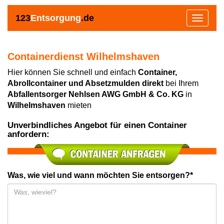
123
Entsorgung
.de
Toggle
navigat
Containerdienst Wilhelmshaven
Hier können Sie schnell und einfach
Container,
Abrollcontainer und Absetzmulden direkt
bei Ihrem
Abfallentsorger Nehlsen AWG GmbH & Co. KG
in
Wilhelmshaven
mieten
Unverbindliches Angebot für einen Container
anfordern:
Was, wie viel und wann möchten Sie entsorgen?*